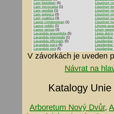
Larix leptolepis
(5)
Ligustrum c
Larix microcarpa
(1)
Ligustrum lo
Larix pendula
(1)
Ligustrum m
Larix polonica
(3)
Ligustrum si
Larix sudetica
(3)
Ligustrum s
Laurus cinnamomum
(1)
Ligustrum ts
Laurus nobilis
(1)
Limonia auran
Laurus persea
(3)
Linum peren
Lavandula angustifolia
(5)
Lippia dulcis
Lavandula intermedia
(1)
Liquidambar 
Lavandula officinalis
(5)
Liquidambar
Lavandula spica
(5)
Liquidambar
Lavandula vera
(5)
Liquidambar 
V závorkách je uveden p
Návrat na hla
Katalogy Unie
Arboretum Nový Dvůr
,
A