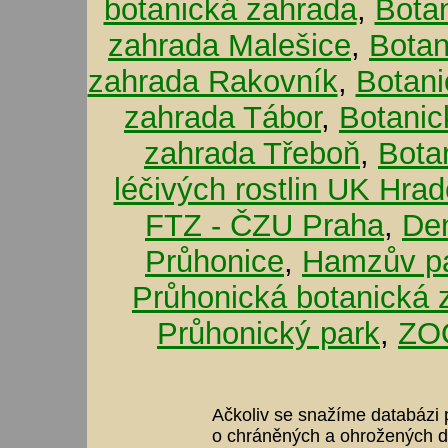
botanická zahrada
,
Bota
zahrada Malešice
,
Botan
zahrada Rakovník
,
Botani
zahrada Tábor
,
Botanic
zahrada Třeboň
,
Bota
léčivých rostlin UK Hra
FTZ - ČZU Praha
,
De
Průhonice
,
Hamzův pa
Průhonická botanická 
Průhonický park
,
ZOO
Ačkoliv se snažíme databázi p
o chráněných a ohrožených dr