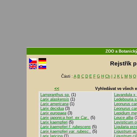
ZOO a Botanický
Rejstřík 
Části :
A
B
C
D
E
F
G
H
Ch
I
J
K
L
M
N
O
<<
Vyhledávat ve všech 
Lampranthus sp.
(1)
Lavandula x 
Larix alaskensis
(1)
Ledebouria s
Larix americana
(1)
Leonurus car
Larix decidua
(3)
Leonurus card
Larix europaea
(3)
Lepidium me
Larix japonica hort. ex Car..
(5)
Leuce alba
(
Larix kaempferi
(5)
Levisticum of
Larix kaempferi f. rubescens
(5)
Ligularia prz
Larix kaempferi var. rubesc..
(5)
Ligustrum a
Larix laricina
(1)
Ligustrum ci