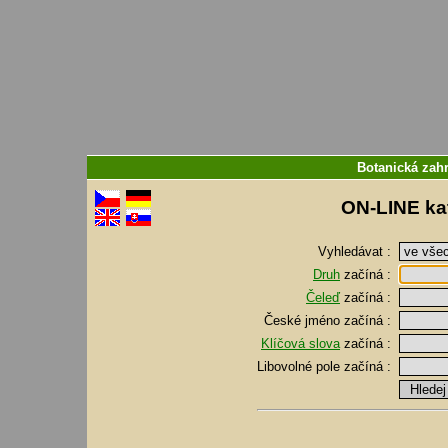
Botanická zahr
ON-LINE kat
Vyhledávat :
Druh
začíná :
Čeleď
začíná :
České jméno
začíná :
Klíčová slova
začíná :
Libovolné pole
začíná :