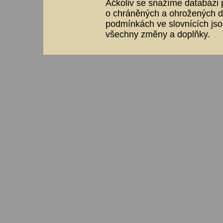
Ačkoliv se snažíme databázi p
o chráněných a ohrožených dr
podmínkách ve slovnících jso
všechny změny a doplňky.