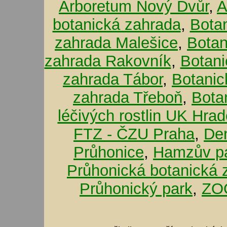
Arboretum Nový Dvůr
,
A
botanická zahrada
,
Bota
zahrada Malešice
,
Botan
zahrada Rakovník
,
Botani
zahrada Tábor
,
Botanic
zahrada Třeboň
,
Bota
léčivých rostlin UK Hra
FTZ - ČZU Praha
,
De
Průhonice
,
Hamzův pa
Průhonická botanická 
Průhonický park
,
ZOO