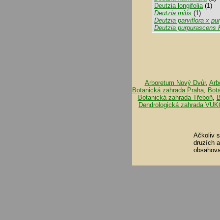
Deutzia longifolia
(1)
Deutzia mitis
(1)
Deutzia parviflora x pur
Deutzia purpurascens K
Arboretum Nový Dvůr
,
Arb
Botanická zahrada Praha
,
Bot
Botanická zahrada Třeboň
,
B
Dendrologická zahrada VUK
Ačkoliv 
druzích 
obsahova