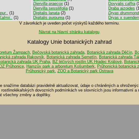
Diervilla praecox
(1)
Dovyalis caffra
(
Diervilla sessilifolia
(1)
Draba aizoides
(1
pur..
(1)
Digitalis lanata
(2)
Dryas drummondii
almii..
(1)
Digitalis purpurea
(1)
Dryas x suender
V závorkách je uveden počet výskytů každého termínu.
Návrat na hlavní stránku katalogu
.
Katalogy Unie botanických zahrad
oretum Žampach
,
Bečovská botanická zahrada
,
Botanická zahrada Děčín
,
Bo
anická zahrada Rakovník
,
Botanická zahrada Semetín
,
Botanická zahrada Tá
otanická zahrada UK Praha
,
BZ léčivých rostlin UK Hradec Králové
,
Botanic
OZ Průhonice
,
Hamzův park a arboretum Košumberk
,
Průhonická botanická 
Průhonický park
,
ZOO a Botanický park Ostrava
se snažíme databázi pravidelně aktualizovat, údaje o chráněných a ohroženýc
a rostlinolékařských dovozních podmínkách ve slovnících jsou informativní a
t všechny změny a doplňky.