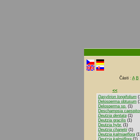
Části :
A
B
<<
Dasylirion longifolium
(
Delosperma obtusum
(
Delosperma sp.
(1)
Deschampsia caespito
Deutzia dentata
(1)
Deutzia gracilis
(1)
Deutzia hybr.
(1)
Deutzia chanetii
(1)
Deutzia kalmiaeflora
(1
Deutzia kalmiiflora
(1)