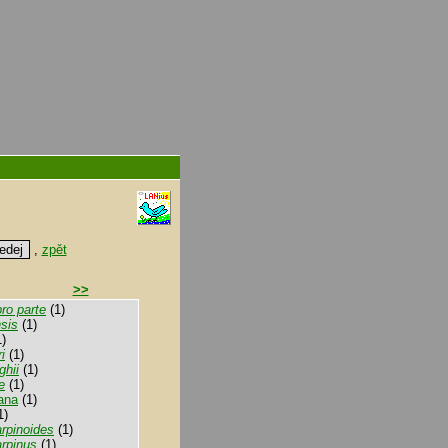
,
zpět
>>
ro parte
(1)
sis
(1)
)
i
(1)
ghii
(1)
e
(1)
iana
(1)
1)
rpinoides
(1)
rpinus
(1)