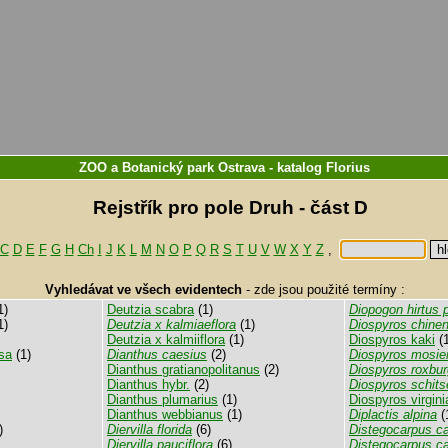
ZOO a Botanický park Ostrava
-
katalog
Florius
Rejstřík pro pole Druh - část D
C
D
E
F
G
H
Ch
I
J
K
L
M
N
O
P
Q
R
S
T
U
V
W
X
Y
Z
,
Vyhledávat ve všech evidentech
-
zde jsou použité termíny :
1)
Deutzia scabra
(1)
Diopogon hirtus p
1)
Deutzia x kalmiaeflora
(1)
Diospyros chinen
Deutzia x kalmiiflora
(1)
Diospyros kaki
(1
sa
(1)
Dianthus caesius
(2)
Diospyros mosier
Dianthus gratianopolitanus
(2)
Diospyros roxbur
Dianthus hybr.
(2)
Diospyros schits
Dianthus plumarius
(1)
Diospyros virgin
Dianthus webbianus
(1)
Diplactis alpina
(
)
Diervilla florida
(6)
Distegocarpus ca
Diervilla pauciflora
(6)
Distegocarpus ca