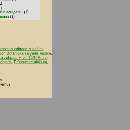
1)
)
 x octopeta..
(1)
manni
(1)
tanická zahrada Malešice
,
bor
,
Botanická zahrada Teplice
,
ká zahrada FTZ - ČZU Praha
,
zahrada
,
Průhonické alpinum
,
h
 nemusí