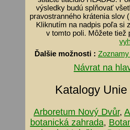
výsledky budú splňovať všet
pravostranného krátenia slov (
Kliknutím na nadpis poľa si 
v tomto poli. Môžete tiež
vy
Ďalšie možnosti :
Zoznamy 
Návrat na hla
Katalogy Unie
Arboretum Nový Dvůr
,
A
botanická zahrada
,
Bota