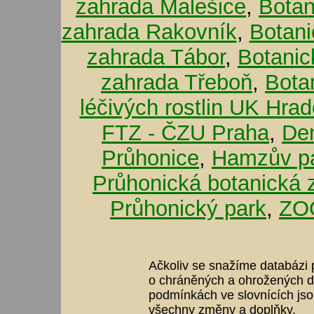
zahrada Malešice
,
Botan
zahrada Rakovník
,
Botani
zahrada Tábor
,
Botanic
zahrada Třeboň
,
Bota
léčivých rostlin UK Hra
FTZ - ČZU Praha
,
De
Průhonice
,
Hamzův pa
Průhonická botanická 
Průhonický park
,
ZOO
Ačkoliv se snažíme databázi p
o chráněných a ohrožených dr
podmínkách ve slovnících jso
všechny změny a doplňky.