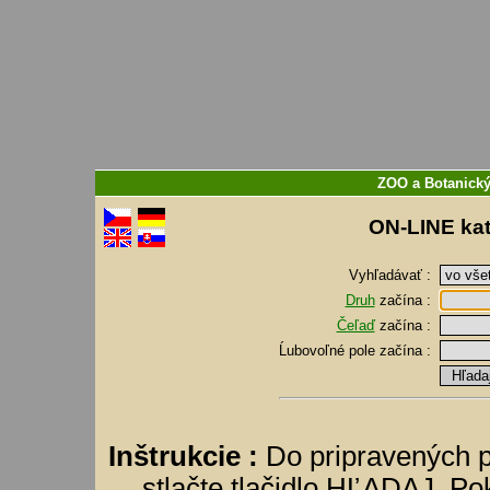
ZOO a Botanický
ON-LINE kat
Vyhľadávať :
Druh
začína :
Čeľaď
začína :
Ĺubovoľné pole
začína :
Inštrukcie :
Do pripravených p
stlačte tlačidlo HĽADAJ. Pok