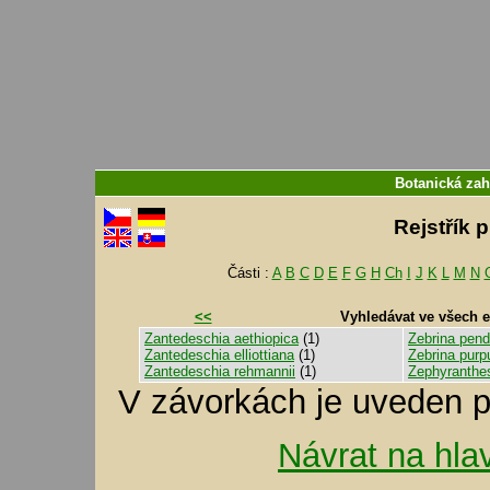
Botanická zah
Rejstřík 
Části :
A
B
C
D
E
F
G
H
Ch
I
J
K
L
M
N
<<
Vyhledávat ve všech 
Zantedeschia aethiopica
(1)
Zebrina pend
Zantedeschia elliottiana
(1)
Zebrina purpu
Zantedeschia rehmannii
(1)
Zephyranthe
V závorkách je uveden p
Návrat na hla