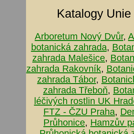
Katalogy Unie
Arboretum Nový Dvůr
,
A
botanická zahrada
,
Bota
zahrada Malešice
,
Botan
zahrada Rakovník
,
Botani
zahrada Tábor
,
Botanic
zahrada Třeboň
,
Bota
léčivých rostlin UK Hra
FTZ - ČZU Praha
,
De
Průhonice
,
Hamzův pa
Průhonická botanická 