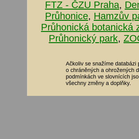
FTZ - ČZU Praha
,
De
Průhonice
,
Hamzův pa
Průhonická botanická 
Průhonický park
,
ZOO
Ačkoliv se snažíme databázi p
o chráněných a ohrožených dr
podmínkách ve slovnících jso
všechny změny a doplňky.