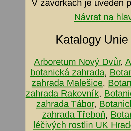
V závorkách je uveden p
Návrat na hla
Katalogy Unie
Arboretum Nový Dvůr
,
A
botanická zahrada
,
Bota
zahrada Malešice
,
Botan
zahrada Rakovník
,
Botani
zahrada Tábor
,
Botanic
zahrada Třeboň
,
Bota
léčivých rostlin UK Hra