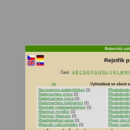
Botanická zah
Rejstřík 
Části :
A
B
C
D
E
F
G
H
Ch
I
J
K
L
M
N
<<
Vyhledávat ve všech 
Racosperma podalyriifolium
(1)
Rhododendr
Rademachera sinica
(1)
Rhododendron
Radermachera sinica
(1)
Rhododendron
Radermachera tonkinensis
(1)
Rhododendro
Ravenala madagaskariensis
(1)
Rhododendro
Rhamnus myrtillus
(1)
Rhododendro
Rhamnus theezans
(1)
Rhododendron
Rhaphidophora aurea
(1)
Rhoeo discol
Rhipsalis salicornioides
(1)
Rhoeo spath