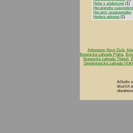
Hebe x andersonii
(1)
Hecatandra suaveolen
Hecatris asparagoides
Hedera arborea
(1)
Arboretum Nový Dvůr
,
Arb
Botanická zahrada Praha
,
Bot
Botanická zahrada Třeboň
,
B
Dendrologická zahrada VUK
Ačkoliv 
druzích 
obsahova