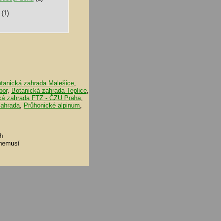
(1)
tanická zahrada Malešice
,
bor
,
Botanická zahrada Teplice
,
ká zahrada FTZ - ČZU Praha
,
zahrada
,
Průhonické alpinum
,
h
 nemusí