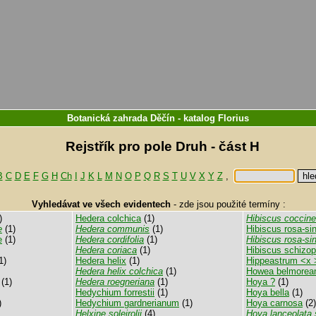
Botanická zahrada Děčín
-
katalog
Florius
Rejstřík pro pole Druh - část H
B
C
D
E
F
G
H
Ch
I
J
K
L
M
N
O
P
Q
R
S
T
U
V
X
Y
Z
,
Vyhledávat ve všech evidentech
-
zde jsou použité termíny :
)
Hedera colchica
(1)
Hibiscus coccin
e
(1)
Hedera communis
(1)
Hibiscus rosa-si
e
(1)
Hedera cordifolia
(1)
Hibiscus rosa-sin
Hedera coriaca
(1)
Hibiscus schizop
1)
Hedera helix
(1)
Hippeastrum <x 
Hedera helix colchica
(1)
Howea belmorea
(1)
Hedera roegneriana
(1)
Hoya ?
(1)
Hedychium forrestii
(1)
Hoya bella
(1)
)
Hedychium gardnerianum
(1)
Hoya carnosa
(2)
Helxine soleirolii
(4)
Hoya lanceolata 