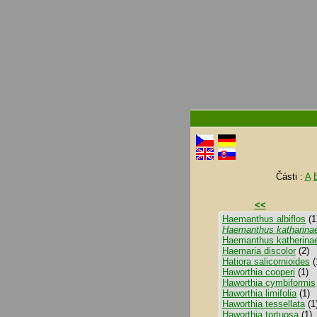
Části :
A
<<
Haemanthus albiflos
(1
Haemanthus katharina
Haemanthus katherina
Haemaria discolor
(2)
Hatiora salicornioides
(
Haworthia cooperi
(1)
Haworthia cymbiformis
Haworthia limifolia
(1)
Haworthia tessellata
(1
Haworthia tortuosa
(1)