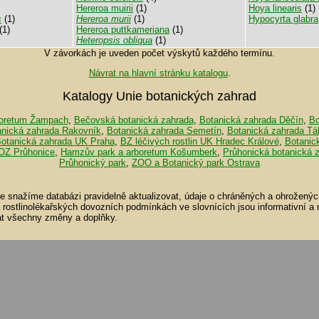
Hereroa muirii
(1)
Hoya linearis
(1)
s
(1)
Hereroa murii
(1)
Hypocyrta glabra
(1)
Hereroa puttkameriana
(1)
Heteropsis obliqua
(1)
V závorkách je uveden počet výskytů každého termínu.
Návrat na hlavní stránku katalogu
.
Katalogy Unie botanických zahrad
oretum Žampach
,
Bečovská botanická zahrada
,
Botanická zahrada Děčín
,
Bo
anická zahrada Rakovník
,
Botanická zahrada Semetín
,
Botanická zahrada Tá
otanická zahrada UK Praha
,
BZ léčivých rostlin UK Hradec Králové
,
Botanic
OZ Průhonice
,
Hamzův park a arboretum Košumberk
,
Průhonická botanická 
Průhonický park
,
ZOO a Botanický park Ostrava
se snažíme databázi pravidelně aktualizovat, údaje o chráněných a ohroženýc
a rostlinolékařských dovozních podmínkách ve slovnících jsou informativní a
t všechny změny a doplňky.