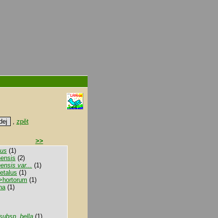
,
zpět
>>
eus
(1)
nensis
(2)
ensis var...
(1)
etalus
(1)
>hortorum
(1)
na
(1)
subsp. bella
(1)