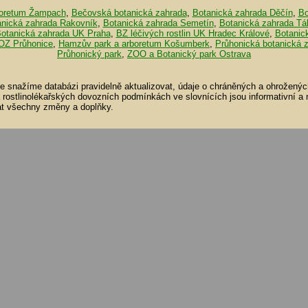
oretum Žampach
,
Bečovská botanická zahrada
,
Botanická zahrada Děčín
,
Bo
anická zahrada Rakovník
,
Botanická zahrada Semetín
,
Botanická zahrada Tá
otanická zahrada UK Praha
,
BZ léčivých rostlin UK Hradec Králové
,
Botanic
OZ Průhonice
,
Hamzův park a arboretum Košumberk
,
Průhonická botanická 
Průhonický park
,
ZOO a Botanický park Ostrava
se snažíme databázi pravidelně aktualizovat, údaje o chráněných a ohroženýc
a rostlinolékařských dovozních podmínkách ve slovnících jsou informativní a
t všechny změny a doplňky.