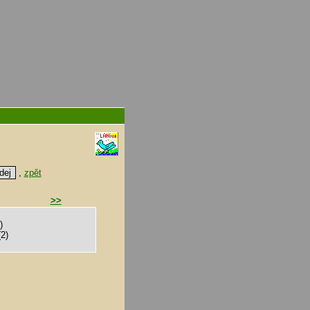
,
zpět
>>
)
2)