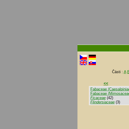
Části :
A
<<
Fabaceae (Caesalpinia
Fabaceae (Mimosacea
Ficaceae
(42)
Flindersiaceae
(3)