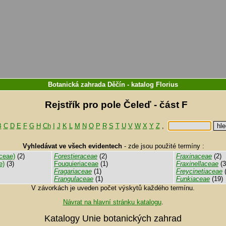
Botanická zahrada Děčín
-
katalog
Florius
Rejstřík pro pole Čeleď - část F
B
C
D
E
F
G
H
Ch
I
J
K
L
M
N
O
P
R
S
T
U
V
W
X
Y
Z
,
Vyhledávat ve všech evidentech
-
zde jsou použité termíny :
ceae)
(2)
Forestieraceae
(2)
Fraxinaceae
(2)
e)
(3)
Fouquieriaceae
(1)
Fraxinellaceae
(3
Fragariaceae
(1)
Freycinetiaceae
(
Frangulaceae
(1)
Funkiaceae
(19)
V závorkách je uveden počet výskytů každého termínu.
Návrat na hlavní stránku katalogu
.
Katalogy Unie botanických zahrad