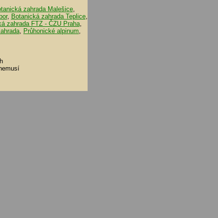
tanická zahrada Malešice
,
bor
,
Botanická zahrada Teplice
,
ká zahrada FTZ - ČZU Praha
,
zahrada
,
Průhonické alpinum
,
h
 nemusí