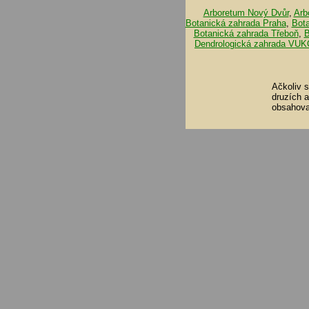
Arboretum Nový Dvůr
,
Arb
Botanická zahrada Praha
,
Bot
Botanická zahrada Třeboň
,
B
Dendrologická zahrada VUK
Ačkoliv 
druzích 
obsahova