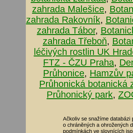
zahrada Malešice
,
Botan
zahrada Rakovník
,
Botani
zahrada Tábor
,
Botanic
zahrada Třeboň
,
Bota
léčivých rostlin UK Hra
FTZ - ČZU Praha
,
De
Průhonice
,
Hamzův pa
Průhonická botanická 
Průhonický park
,
ZOO
Ačkoliv se snažíme databázi p
o chráněných a ohrožených dr
podmínkách ve slovnících jso