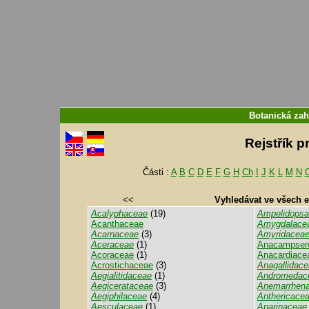
Botanická zah
Rejstřík p
Části :
A
B
C
D
E
F
G
H
Ch
I
J
K
L
M
N
<<
Vyhledávat ve všech 
Acalyphaceae
(19)
Ampelidops
Acanthaceae
Amygdalace
Acarnaceae
(3)
Amyridacea
Aceraceae
(1)
Anacampser
Acoraceae
(1)
Anacardiace
Acrostichaceae
(3)
Anagallidac
Aegialitidaceae
(1)
Andromedac
Aegicerataceae
(3)
Anemarrhen
Aegiphilaceae
(4)
Anthericace
Aesculaceae
(1)
Aparinaceae