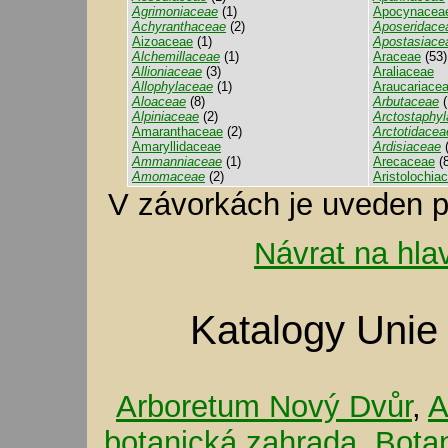
Agrimoniaceae
(1)
Apocynacea
Achyranthaceae
(2)
Aposeridace
Aizoaceae
(1)
Apostasiace
Alchemillaceae
(1)
Araceae
(53)
Allioniaceae
(3)
Araliaceae
Allophylaceae
(1)
Araucariace
Aloaceae
(8)
Arbutaceae
(
Alpiniaceae
(2)
Arctostaphy
Amaranthaceae
(2)
Arctotidacea
Amaryllidaceae
Ardisiaceae
(
Ammanniaceae
(1)
Arecaceae
(8
Amomaceae
(2)
Aristolochia
V závorkách je uveden p
Návrat na hla
Katalogy Unie
Arboretum Nový Dvůr
,
A
botanická zahrada
,
Bota