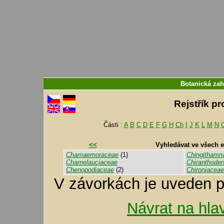
Botanická zah
Rejstřík p
Části :
A
B
C
D
E
F
G
H
Ch
I
J
K
L
M
N
<<
Vyhledávat ve všech 
Chamaemoraceae
(1)
Chingithamn
Chamelauciaceae
Chiranthode
Chenopodiaceae
(2)
Chironiaceae
V závorkách je uveden p
Návrat na hla