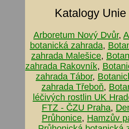
Katalogy Unie
Arboretum Nový Dvůr
,
A
botanická zahrada
,
Bota
zahrada Malešice
,
Botan
zahrada Rakovník
,
Botani
zahrada Tábor
,
Botanic
zahrada Třeboň
,
Bota
léčivých rostlin UK Hra
FTZ - ČZU Praha
,
De
Průhonice
,
Hamzův pa
Průhonická botanická 