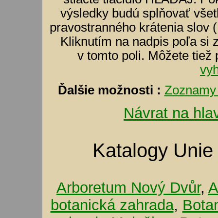
výsledky budú splňovať všet
pravostranného krátenia slov (
Kliknutím na nadpis poľa si 
v tomto poli. Môžete tiež
vy
Ďalšie možnosti :
Zoznamy 
Návrat na hla
Katalogy Unie
Arboretum Nový Dvůr
,
A
botanická zahrada
,
Bota