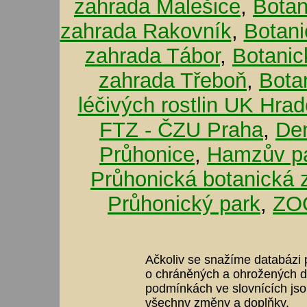
zahrada Malešice
,
Botan
zahrada Rakovník
,
Botani
zahrada Tábor
,
Botanic
zahrada Třeboň
,
Bota
léčivých rostlin UK Hra
FTZ - ČZU Praha
,
De
Průhonice
,
Hamzův pa
Průhonická botanická 
Průhonický park
,
ZOO
Ačkoliv se snažíme databázi p
o chráněných a ohrožených dr
podmínkách ve slovnících jso
všechny změny a doplňky.