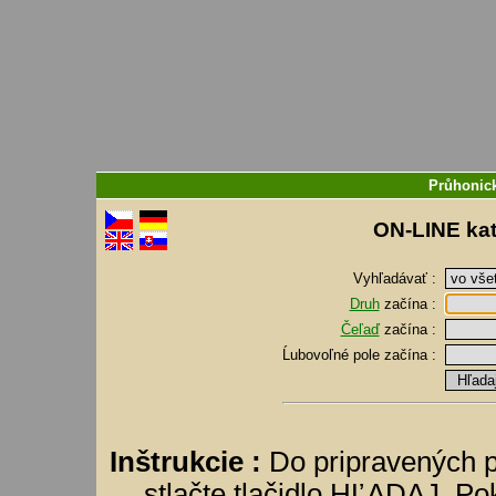
Průhonick
ON-LINE kat
Vyhľadávať :
Druh
začína :
Čeľaď
začína :
Ĺubovoľné pole
začína :
Inštrukcie :
Do pripravených p
stlačte tlačidlo HĽADAJ. Pok