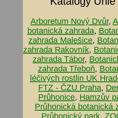
Katalogy Unie
Arboretum Nový Dvůr
,
A
botanická zahrada
,
Bota
zahrada Malešice
,
Botan
zahrada Rakovník
,
Botani
zahrada Tábor
,
Botanic
zahrada Třeboň
,
Bota
léčivých rostlin UK Hra
FTZ - ČZU Praha
,
De
Průhonice
,
Hamzův pa
Průhonická botanická 
Průhonický park
,
ZOO